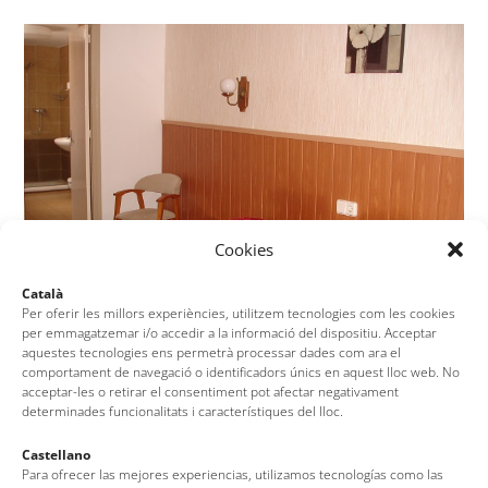
Cookies
Català
Per oferir les millors experiències, utilitzem tecnologies com les cookies
per emmagatzemar i/o accedir a la informació del dispositiu. Acceptar
aquestes tecnologies ens permetrà processar dades com ara el
comportament de navegació o identificadors únics en aquest lloc web. No
Maria Rosa
acceptar-les o retirar el consentiment pot afectar negativament
determinades funcionalitats i característiques del lloc.
Hostal Boutique Sa Nansa
Castellano
Para ofrecer las mejores experiencias, utilizamos tecnologías como las