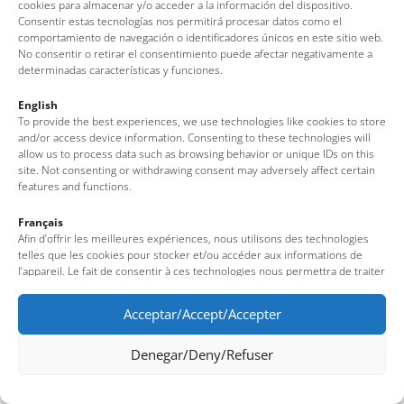
cookies para almacenar y/o acceder a la información del dispositivo.
Turissa
Consentir estas tecnologías nos permitirá procesar datos como el
comportamiento de navegación o identificadores únicos en este sitio web.
No consentir o retirar el consentimiento puede afectar negativamente a
Hotel Boutique Mamma Mia!
determinadas características y funciones.
English
To provide the best experiences, we use technologies like cookies to store
and/or access device information. Consenting to these technologies will
allow us to process data such as browsing behavior or unique IDs on this
site. Not consenting or withdrawing consent may adversely affect certain
features and functions.
Français
Afin d’offrir les meilleures expériences, nous utilisons des technologies
telles que les cookies pour stocker et/ou accéder aux informations de
l’appareil. Le fait de consentir à ces technologies nous permettra de traiter
des données telles que le comportement de navigation ou des identifiants
uniques sur ce site. Le fait de ne pas consentir ou de retirer son
Acceptar/Accept/Accepter
consentement peut avoir un effet négatif sur certaines fonctionnalités et
caractéristiques du site.
Denegar/Deny/Refuser