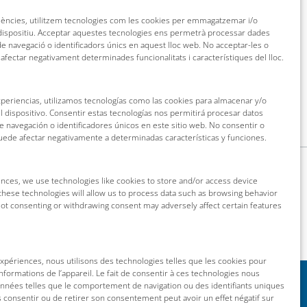
riències, utilitzem tecnologies com les cookies per emmagatzemar i/o
 dispositiu. Acceptar aquestes tecnologies ens permetrà processar dades
 navegació o identificadors únics en aquest lloc web. No acceptar-les o
 afectar negativament determinades funcionalitats i característiques del lloc.
xperiencias, utilizamos tecnologías como las cookies para almacenar y/o
l dispositivo. Consentir estas tecnologías nos permitirá procesar datos
navegación o identificadores únicos en este sitio web. No consentir o
puede afectar negativamente a determinadas características y funciones.
nces, we use technologies like cookies to store and/or access device
these technologies will allow us to process data such as browsing behavior
 Not consenting or withdrawing consent may adversely affect certain features
 expériences, nous utilisons des technologies telles que les cookies pour
nformations de l’appareil. Le fait de consentir à ces technologies nous
onnées telles que le comportement de navigation ou des identifiants uniques
as consentir ou de retirer son consentement peut avoir un effet négatif sur