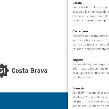
Català
Per oferir les millors expe
accedir a la informació del
com ara el comportament de
retirar el consentiment pot
Castellano
Para ofrecer las mejores e
acceder a la información de
como el comportamiento de 
retirar el consentimiento 
English
To provide the best experie
information. Consenting to 
or unique IDs on this site.
and functions.
Français
Afin d’offrir les meilleures
stocker et/ou accéder aux i
permettra de traiter des d
sur ce site. Le fait de ne p