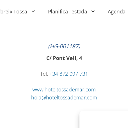
breix Tossa
Planifica l’estada
Agenda
(HG-001187)
C/ Pont Vell, 4
Tel.
+34 872 097 731
www.hoteltossademar.com
hola@hoteltossademar.com