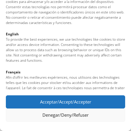
cookies para almacenar y/o acceder a la información del dispositivo.
Tel: + 00 34 972 340 108 · Mail: info@visittossa.com
Consentir estas tecnologías nos permitirá procesar datos como el
Infos légales
·
Politique de cookies
·
Protection des données
comportamiento de navegación o identificadores únicos en este sitio web.
No consentir o retirar el consentimiento puede afectar negativamente a
determinadas características y funciones.
English
To provide the best experiences, we use technologies like cookies to store
and/or access device information. Consenting to these technologies will
allow us to process data such as browsing behavior or unique IDs on this
site. Not consenting or withdrawing consent may adversely affect certain
features and functions.
Français
Afin d’offrir les meilleures expériences, nous utilisons des technologies
telles que les cookies pour stocker et/ou accéder aux informations de
l’appareil. Le fait de consentir à ces technologies nous permettra de traiter
des données telles que le comportement de navigation ou des identifiants
uniques sur ce site. Le fait de ne pas consentir ou de retirer son
Acceptar/Accept/Accepter
consentement peut avoir un effet négatif sur certaines fonctionnalités et
caractéristiques du site.
Denegar/Deny/Refuser