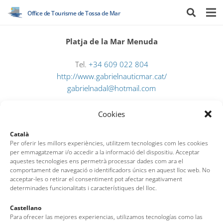
Office de Tourisme de Tossa de Mar
Platja de la Mar Menuda
Tel.
+34 609 022 804
http://www.gabrielnauticmar.cat/
gabrielnadal@hotmail.com
Cookies
Català
Per oferir les millors experiències, utilitzem tecnologies com les cookies
per emmagatzemar i/o accedir a la informació del dispositiu. Acceptar
aquestes tecnologies ens permetrà processar dades com ara el
comportament de navegació o identificadors únics en aquest lloc web. No
Office de Tourisme de Tossa de Mar
acceptar-les o retirar el consentiment pot afectar negativament
determinades funcionalitats i característiques del lloc.
Av. del Pelegrí, 25 – Edifici La Nau · 17320 – Tossa de Mar
Castellano
Para ofrecer las mejores experiencias, utilizamos tecnologías como las
(Girona – Costa Brava)