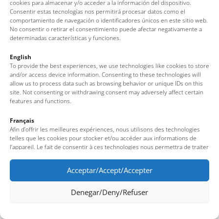
cookies para almacenar y/o acceder a la información del dispositivo.
Consentir estas tecnologías nos permitirá procesar datos como el
comportamiento de navegación o identificadores únicos en este sitio web.
No consentir o retirar el consentimiento puede afectar negativamente a
determinadas características y funciones.
English
To provide the best experiences, we use technologies like cookies to store
and/or access device information. Consenting to these technologies will
allow us to process data such as browsing behavior or unique IDs on this
site. Not consenting or withdrawing consent may adversely affect certain
features and functions.
Français
Afin d’offrir les meilleures expériences, nous utilisons des technologies
telles que les cookies pour stocker et/ou accéder aux informations de
l’appareil. Le fait de consentir à ces technologies nous permettra de traiter
des données telles que le comportement de navigation ou des identifiants
uniques sur ce site. Le fait de ne pas consentir ou de retirer son
Acceptar/Accept/Accepter
consentement peut avoir un effet négatif sur certaines fonctionnalités et
caractéristiques du site.
Denegar/Deny/Refuser