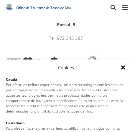
Office de Tourisme de Tossa de Mar
Portal, 9
Tel. 972 343 387
Cookies
Català
Per oferir les millors experiències, utilitzem tecnologies com les cookies
per emmagatzemar i/o accedir a la informació del dispositiu. Acceptar
Office de Tourisme de Tossa de Mar
aquestes tecnologies ens permetrà processar dades com ara el
comportament de navegació o identificadors únics en aquest lloc web. No
acceptar-les o retirar el consentiment pot afectar negativament
Av. del Pelegrí, 25 – Edifici La Nau · 17320 – Tossa de Mar
determinades funcionalitats i característiques del lloc.
(Girona – Costa Brava)
Tel: + 00 34 972 340 108 · Mail: info@visittossa.com
Castellano
Infos légales
·
Politique de cookies
·
Protection des données
Para ofrecer las mejores experiencias, utilizamos tecnologías como las