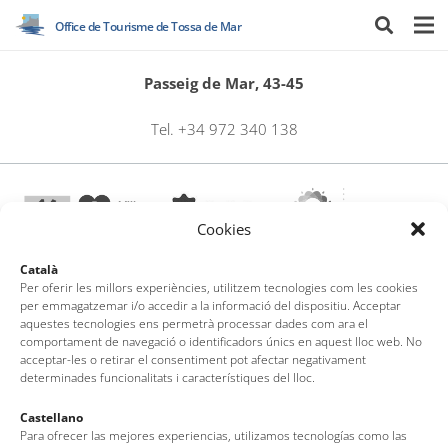
Office de Tourisme de Tossa de Mar
Passeig de Mar, 43-45
Tel. +34 972 340 138
Cookies
Català
Per oferir les millors experiències, utilitzem tecnologies com les cookies
per emmagatzemar i/o accedir a la informació del dispositiu. Acceptar
Office de Tourisme de Tossa de Mar
aquestes tecnologies ens permetrà processar dades com ara el
comportament de navegació o identificadors únics en aquest lloc web. No
acceptar-les o retirar el consentiment pot afectar negativament
Av. del Pelegrí, 25 – Edifici La Nau · 17320 – Tossa de Mar
determinades funcionalitats i característiques del lloc.
(Girona – Costa Brava)
Tel: + 00 34 972 340 108 · Mail: info@visittossa.com
Castellano
Infos légales
·
Politique de cookies
·
Protection des données
Para ofrecer las mejores experiencias, utilizamos tecnologías como las