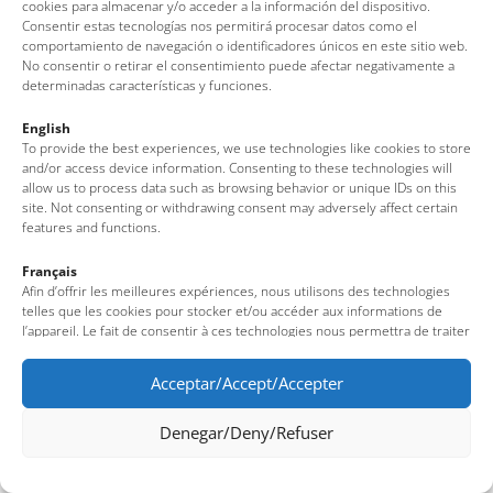
cookies para almacenar y/o acceder a la información del dispositivo.
Consentir estas tecnologías nos permitirá procesar datos como el
comportamiento de navegación o identificadores únicos en este sitio web.
No consentir o retirar el consentimiento puede afectar negativamente a
determinadas características y funciones.
English
To provide the best experiences, we use technologies like cookies to store
and/or access device information. Consenting to these technologies will
allow us to process data such as browsing behavior or unique IDs on this
site. Not consenting or withdrawing consent may adversely affect certain
features and functions.
Français
Afin d’offrir les meilleures expériences, nous utilisons des technologies
telles que les cookies pour stocker et/ou accéder aux informations de
l’appareil. Le fait de consentir à ces technologies nous permettra de traiter
des données telles que le comportement de navigation ou des identifiants
uniques sur ce site. Le fait de ne pas consentir ou de retirer son
Acceptar/Accept/Accepter
consentement peut avoir un effet négatif sur certaines fonctionnalités et
caractéristiques du site.
Denegar/Deny/Refuser