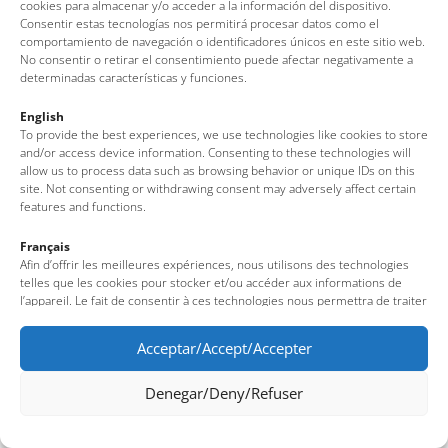
cookies para almacenar y/o acceder a la información del dispositivo.
Av. del Pelegrí, 25 – Edifici La Nau · 17320 – Tossa de Mar
Consentir estas tecnologías nos permitirá procesar datos como el
(Girona – Costa Brava)
comportamiento de navegación o identificadores únicos en este sitio web.
Tel: + 00 34 972 340 108 · Mail: info@visittossa.com
No consentir o retirar el consentimiento puede afectar negativamente a
determinadas características y funciones.
Infos légales
·
Politique de cookies
·
Protection des données
English
To provide the best experiences, we use technologies like cookies to store
and/or access device information. Consenting to these technologies will
allow us to process data such as browsing behavior or unique IDs on this
site. Not consenting or withdrawing consent may adversely affect certain
features and functions.
Français
Afin d’offrir les meilleures expériences, nous utilisons des technologies
telles que les cookies pour stocker et/ou accéder aux informations de
l’appareil. Le fait de consentir à ces technologies nous permettra de traiter
des données telles que le comportement de navigation ou des identifiants
uniques sur ce site. Le fait de ne pas consentir ou de retirer son
Acceptar/Accept/Accepter
consentement peut avoir un effet négatif sur certaines fonctionnalités et
caractéristiques du site.
Denegar/Deny/Refuser