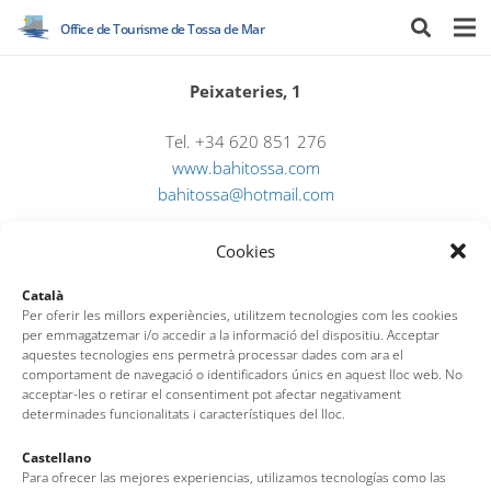
Office de Tourisme de Tossa de Mar
Peixateries, 1
Tel. +34 620 851 276
www.
bahitossa.com
bahitossa@hotmail.com
Cookies
Català
Per oferir les millors experiències, utilitzem tecnologies com les cookies
per emmagatzemar i/o accedir a la informació del dispositiu. Acceptar
aquestes tecnologies ens permetrà processar dades com ara el
comportament de navegació o identificadors únics en aquest lloc web. No
acceptar-les o retirar el consentiment pot afectar negativament
determinades funcionalitats i característiques del lloc.
Office de Tourisme de Tossa de Mar
Castellano
Para ofrecer las mejores experiencias, utilizamos tecnologías como las