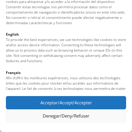
cookies para almacenar y/o acceder a la información del dispositivo.
Tel: + 00 34 972 340 108 · Mail: info@visittossa.com
Consentir estas tecnologías nos permitirá procesar datos como el
Infos légales
·
Politique de cookies
·
Protection des données
comportamiento de navegación o identificadores únicos en este sitio web.
No consentir o retirar el consentimiento puede afectar negativamente a
determinadas características y funciones.
English
To provide the best experiences, we use technologies like cookies to store
and/or access device information. Consenting to these technologies will
allow us to process data such as browsing behavior or unique IDs on this
site. Not consenting or withdrawing consent may adversely affect certain
features and functions.
Français
Afin d’offrir les meilleures expériences, nous utilisons des technologies
telles que les cookies pour stocker et/ou accéder aux informations de
l’appareil. Le fait de consentir à ces technologies nous permettra de traiter
des données telles que le comportement de navigation ou des identifiants
uniques sur ce site. Le fait de ne pas consentir ou de retirer son
Acceptar/Accept/Accepter
consentement peut avoir un effet négatif sur certaines fonctionnalités et
caractéristiques du site.
Denegar/Deny/Refuser