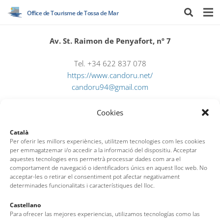
Office de Tourisme de Tossa de Mar
Av. St. Raimon de Penyafort, nº 7
Tel. +34 622 837 078
https://www.candoru.net/
candoru94@gmail.com
Cookies
Català
Per oferir les millors experiències, utilitzem tecnologies com les cookies
per emmagatzemar i/o accedir a la informació del dispositiu. Acceptar
aquestes tecnologies ens permetrà processar dades com ara el
comportament de navegació o identificadors únics en aquest lloc web. No
Office de Tourisme de Tossa de Mar
acceptar-les o retirar el consentiment pot afectar negativament
determinades funcionalitats i característiques del lloc.
Av. del Pelegrí, 25 – Edifici La Nau · 17320 – Tossa de Mar
Castellano
Para ofrecer las mejores experiencias, utilizamos tecnologías como las
(Girona – Costa Brava)