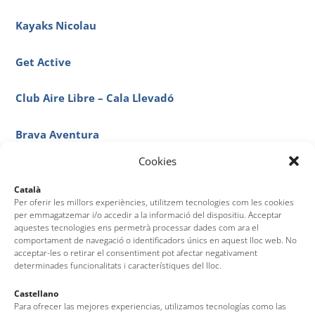
Kayaks Nicolau
Get Active
Club Aire Libre – Cala Llevadó
Brava Aventura
Cookies
Fondo de Cristal & Subvision
Català
Per oferir les millors experiències, utilitzem tecnologies com les cookies
Tossa Tour
per emmagatzemar i/o accedir a la informació del dispositiu. Acceptar
aquestes tecnologies ens permetrà processar dades com ara el
comportament de navegació o identificadors únics en aquest lloc web. No
Skatepark
acceptar-les o retirar el consentiment pot afectar negativament
determinades funcionalitats i característiques del lloc.
Nàutica Tossa
Castellano
Para ofrecer las mejores experiencias, utilizamos tecnologías como las