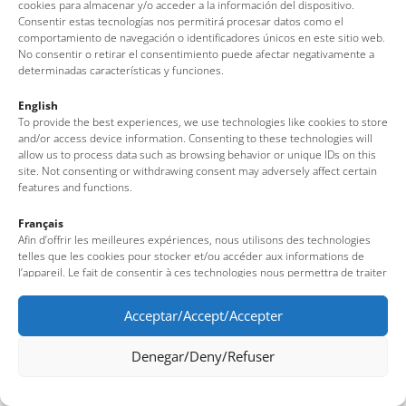
Gabriel Nàutic Mar
cookies para almacenar y/o acceder a la información del dispositivo.
Consentir estas tecnologías nos permitirá procesar datos como el
comportamiento de navegación o identificadores únicos en este sitio web.
Splash Ocean Adventures
No consentir o retirar el consentimiento puede afectar negativamente a
determinadas características y funciones.
English
To provide the best experiences, we use technologies like cookies to store
1
2
and/or access device information. Consenting to these technologies will
allow us to process data such as browsing behavior or unique IDs on this
site. Not consenting or withdrawing consent may adversely affect certain
features and functions.
Français
Afin d’offrir les meilleures expériences, nous utilisons des technologies
telles que les cookies pour stocker et/ou accéder aux informations de
l’appareil. Le fait de consentir à ces technologies nous permettra de traiter
des données telles que le comportement de navigation ou des identifiants
uniques sur ce site. Le fait de ne pas consentir ou de retirer son
Acceptar/Accept/Accepter
consentement peut avoir un effet négatif sur certaines fonctionnalités et
caractéristiques du site.
Denegar/Deny/Refuser