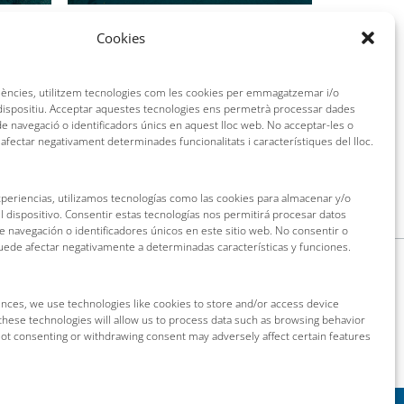
Cookies
riències, utilitzem tecnologies com les cookies per emmagatzemar i/o
 dispositiu. Acceptar aquestes tecnologies ens permetrà processar dades
 navegació o identificadors únics en aquest lloc web. No acceptar-les o
 afectar negativament determinades funcionalitats i característiques del lloc.
xperiencias, utilizamos tecnologías como las cookies para almacenar y/o
l dispositivo. Consentir estas tecnologías nos permitirá procesar datos
navegación o identificadores únicos en este sitio web. No consentir o
puede afectar negativamente a determinadas características y funciones.
nces, we use technologies like cookies to store and/or access device
these technologies will allow us to process data such as browsing behavior
 Not consenting or withdrawing consent may adversely affect certain features