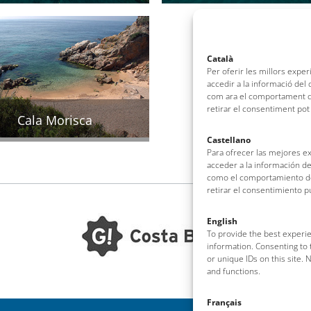
Català
Per oferir les millors expe
accedir a la informació del
com ara el comportament de
retirar el consentiment pot
Cala Morisca
Castellano
Para ofrecer las mejores e
acceder a la información de
como el comportamiento de 
retirar el consentimiento 
English
To provide the best experie
information. Consenting to 
or unique IDs on this site.
and functions.
Français