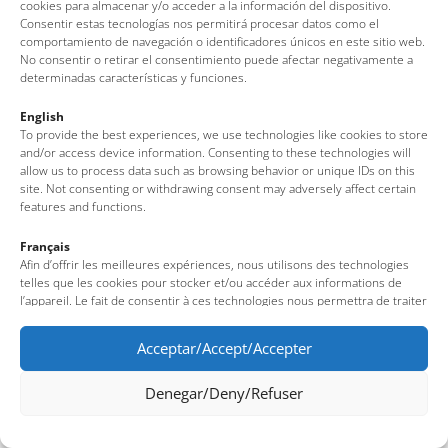
Av. del Pelegrí, 25 – Edifici La Nau · 17320 – Tossa de Mar
cookies para almacenar y/o acceder a la información del dispositivo.
Consentir estas tecnologías nos permitirá procesar datos como el
(Girona – Costa Brava)
comportamiento de navegación o identificadores únicos en este sitio web.
Tel: + 00 34 972 340 108 · Mail: info@visittossa.com
No consentir o retirar el consentimiento puede afectar negativamente a
Infos légales
·
Politique de cookies
·
Protection des données
determinadas características y funciones.
English
To provide the best experiences, we use technologies like cookies to store
and/or access device information. Consenting to these technologies will
allow us to process data such as browsing behavior or unique IDs on this
site. Not consenting or withdrawing consent may adversely affect certain
features and functions.
Français
Afin d’offrir les meilleures expériences, nous utilisons des technologies
telles que les cookies pour stocker et/ou accéder aux informations de
l’appareil. Le fait de consentir à ces technologies nous permettra de traiter
des données telles que le comportement de navigation ou des identifiants
uniques sur ce site. Le fait de ne pas consentir ou de retirer son
Acceptar/Accept/Accepter
consentement peut avoir un effet négatif sur certaines fonctionnalités et
caractéristiques du site.
Denegar/Deny/Refuser