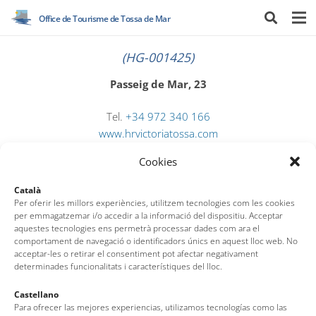
Office de Tourisme de Tossa de Mar
(HG-001425)
Passeig de Mar, 23
Tel.
+34 972 340 166
www.hrvictoriatossa.com
info@hrvictoriatossa.com
Cookies
Català
Per oferir les millors experiències, utilitzem tecnologies com les cookies
per emmagatzemar i/o accedir a la informació del dispositiu. Acceptar
aquestes tecnologies ens permetrà processar dades com ara el
comportament de navegació o identificadors únics en aquest lloc web. No
acceptar-les o retirar el consentiment pot afectar negativament
determinades funcionalitats i característiques del lloc.
Office de Tourisme de Tossa de Mar
Castellano
Para ofrecer las mejores experiencias, utilizamos tecnologías como las