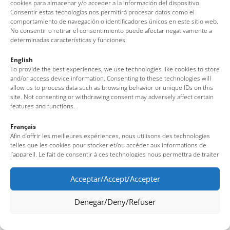
Av. del Pelegrí, 25 – Edifici La Nau · 17320 – Tossa de Mar
cookies para almacenar y/o acceder a la información del dispositivo.
Consentir estas tecnologías nos permitirá procesar datos como el
(Girona – Costa Brava)
comportamiento de navegación o identificadores únicos en este sitio web.
Tel: + 00 34 972 340 108 · Mail: info@visittossa.com
No consentir o retirar el consentimiento puede afectar negativamente a
Infos légales
·
Politique de cookies
·
Protection des données
determinadas características y funciones.
English
To provide the best experiences, we use technologies like cookies to store
and/or access device information. Consenting to these technologies will
allow us to process data such as browsing behavior or unique IDs on this
site. Not consenting or withdrawing consent may adversely affect certain
features and functions.
Français
Afin d’offrir les meilleures expériences, nous utilisons des technologies
telles que les cookies pour stocker et/ou accéder aux informations de
l’appareil. Le fait de consentir à ces technologies nous permettra de traiter
des données telles que le comportement de navigation ou des identifiants
uniques sur ce site. Le fait de ne pas consentir ou de retirer son
Acceptar/Accept/Accepter
consentement peut avoir un effet négatif sur certaines fonctionnalités et
caractéristiques du site.
Denegar/Deny/Refuser