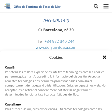
Office de Tourisme de Tossa de Mar
(HG-000144)
C/ Barcelona, nº 30
Tel.
+34 972 340 244
www.donjuantossa.com
recepcio@donjuantossa.com
Cookies
Català
Per oferir les millors experiències, utilitzem tecnologies com les cookies
per emmagatzemar i/o accedir a la informació del dispositiu. Acceptar
aquestes tecnologies ens permetrà processar dades com ara el
comportament de navegació o identificadors únics en aquest lloc web. No
acceptar-les o retirar el consentiment pot afectar negativament
determinades funcionalitats i característiques del lloc.
Office de Tourisme de Tossa de Mar
Castellano
Para ofrecer las mejores experiencias, utilizamos tecnologías como las