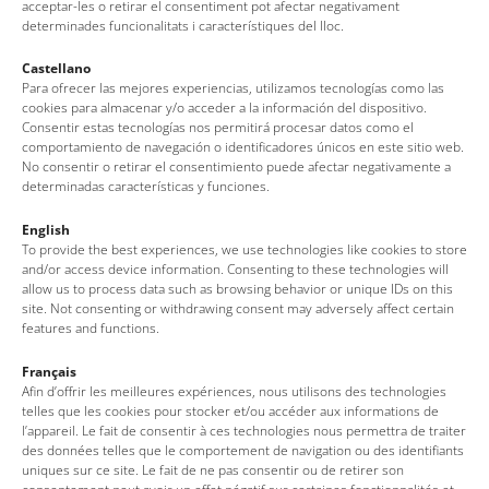
acceptar-les o retirar el consentiment pot afectar negativament
plat.
determinades funcionalitats i característiques del lloc.
Castellano
Plus de renseignements
ici
Para ofrecer las mejores experiencias, utilizamos tecnologías como las
cookies para almacenar y/o acceder a la información del dispositivo.
Consentir estas tecnologías nos permitirá procesar datos como el
comportamiento de navegación o identificadores únicos en este sitio web.
Voir l’agenda
No consentir o retirar el consentimiento puede afectar negativamente a
determinadas características y funciones.
English
To provide the best experiences, we use technologies like cookies to store
and/or access device information. Consenting to these technologies will
allow us to process data such as browsing behavior or unique IDs on this
site. Not consenting or withdrawing consent may adversely affect certain
features and functions.
Français
Office de Tourisme de Tossa de Mar
Afin d’offrir les meilleures expériences, nous utilisons des technologies
telles que les cookies pour stocker et/ou accéder aux informations de
l’appareil. Le fait de consentir à ces technologies nous permettra de traiter
Av. del Pelegrí, 25 – Edifici La Nau · 17320 – Tossa de Mar
des données telles que le comportement de navigation ou des identifiants
(Girona – Costa Brava)
uniques sur ce site. Le fait de ne pas consentir ou de retirer son