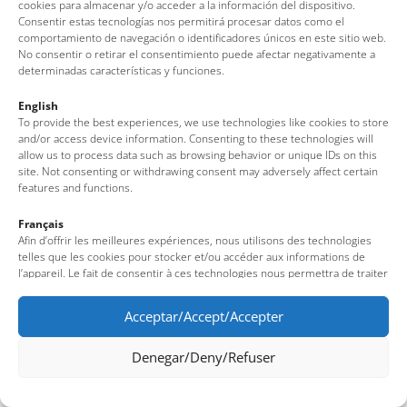
cookies para almacenar y/o acceder a la información del dispositivo.
Consentir estas tecnologías nos permitirá procesar datos como el
comportamiento de navegación o identificadores únicos en este sitio web.
Av. del Pelegrí, 25 – Edifici La Nau · 17320 – Tossa de Mar
No consentir o retirar el consentimiento puede afectar negativamente a
(Girona – Costa Brava)
determinadas características y funciones.
Tel: + 00 34 972 340 108 · Mail: info@visittossa.com
Infos légales
·
Politique de cookies
·
Protection des données
English
To provide the best experiences, we use technologies like cookies to store
and/or access device information. Consenting to these technologies will
allow us to process data such as browsing behavior or unique IDs on this
site. Not consenting or withdrawing consent may adversely affect certain
features and functions.
Français
Afin d’offrir les meilleures expériences, nous utilisons des technologies
telles que les cookies pour stocker et/ou accéder aux informations de
l’appareil. Le fait de consentir à ces technologies nous permettra de traiter
des données telles que le comportement de navigation ou des identifiants
uniques sur ce site. Le fait de ne pas consentir ou de retirer son
Acceptar/Accept/Accepter
consentement peut avoir un effet négatif sur certaines fonctionnalités et
caractéristiques du site.
Denegar/Deny/Refuser