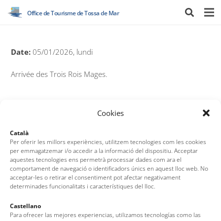
Office de Tourisme de Tossa de Mar
Date:
05/01/2026, lundi
Arrivée des Trois Rois Mages.
Cookies
Voir l’agenda
Català
Per oferir les millors experiències, utilitzem tecnologies com les cookies
per emmagatzemar i/o accedir a la informació del dispositiu. Acceptar
aquestes tecnologies ens permetrà processar dades com ara el
comportament de navegació o identificadors únics en aquest lloc web. No
acceptar-les o retirar el consentiment pot afectar negativament
determinades funcionalitats i característiques del lloc.
Castellano
Para ofrecer las mejores experiencias, utilizamos tecnologías como las
Office de Tourisme de Tossa de Mar