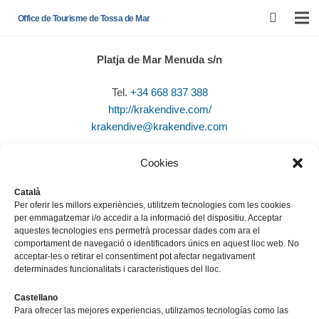
Office de Tourisme de Tossa de Mar
Platja de Mar Menuda s/n
Tel.
+34 668 837 388
http://krakendive.com/
krakendive@krakendive.com
Cookies
Català
Per oferir les millors experiències, utilitzem tecnologies com les cookies
per emmagatzemar i/o accedir a la informació del dispositiu. Acceptar
Office de Tourisme de Tossa de Mar
aquestes tecnologies ens permetrà processar dades com ara el
comportament de navegació o identificadors únics en aquest lloc web. No
acceptar-les o retirar el consentiment pot afectar negativament
Av. del Pelegrí, 25 – Edifici La Nau · 17320 – Tossa de Mar
determinades funcionalitats i característiques del lloc.
(Girona – Costa Brava)
Tel: + 00 34 972 340 108 · Mail: info@visittossa.com
Castellano
Para ofrecer las mejores experiencias, utilizamos tecnologías como las
Infos légales
·
Politique de cookies
·
Protection des données