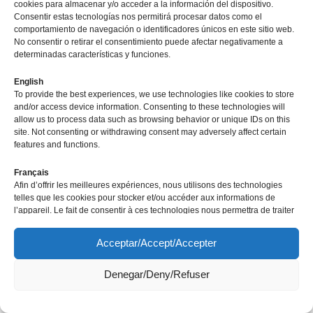
cookies para almacenar y/o acceder a la información del dispositivo.
Consentir estas tecnologías nos permitirá procesar datos como el
comportamiento de navegación o identificadores únicos en este sitio web.
No consentir o retirar el consentimiento puede afectar negativamente a
determinadas características y funciones.
English
To provide the best experiences, we use technologies like cookies to store
and/or access device information. Consenting to these technologies will
allow us to process data such as browsing behavior or unique IDs on this
site. Not consenting or withdrawing consent may adversely affect certain
features and functions.
Français
Afin d’offrir les meilleures expériences, nous utilisons des technologies
telles que les cookies pour stocker et/ou accéder aux informations de
l’appareil. Le fait de consentir à ces technologies nous permettra de traiter
des données telles que le comportement de navigation ou des identifiants
uniques sur ce site. Le fait de ne pas consentir ou de retirer son
Acceptar/Accept/Accepter
consentement peut avoir un effet négatif sur certaines fonctionnalités et
caractéristiques du site.
Denegar/Deny/Refuser