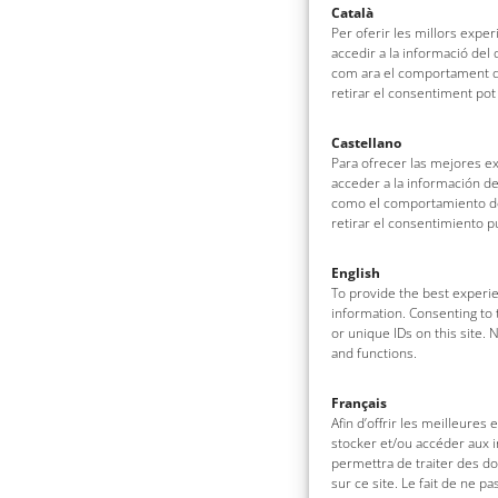
Català
Per oferir les millors expe
accedir a la informació del
com ara el comportament de
retirar el consentiment pot
Castellano
Para ofrecer las mejores e
acceder a la información de
como el comportamiento de 
retirar el consentimiento 
English
To provide the best experie
information. Consenting to 
or unique IDs on this site.
and functions.
Français
Afin d’offrir les meilleures
stocker et/ou accéder aux i
permettra de traiter des d
sur ce site. Le fait de ne p