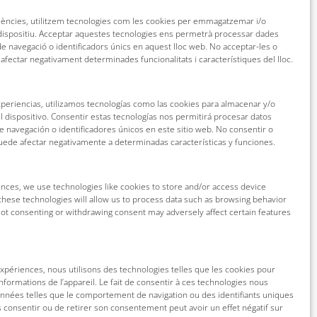
riències, utilitzem tecnologies com les cookies per emmagatzemar i/o
 dispositiu. Acceptar aquestes tecnologies ens permetrà processar dades
 navegació o identificadors únics en aquest lloc web. No acceptar-les o
 afectar negativament determinades funcionalitats i característiques del lloc.
xperiencias, utilizamos tecnologías como las cookies para almacenar y/o
l dispositivo. Consentir estas tecnologías nos permitirá procesar datos
navegación o identificadores únicos en este sitio web. No consentir o
puede afectar negativamente a determinadas características y funciones.
nces, we use technologies like cookies to store and/or access device
these technologies will allow us to process data such as browsing behavior
 Not consenting or withdrawing consent may adversely affect certain features
 expériences, nous utilisons des technologies telles que les cookies pour
nformations de l’appareil. Le fait de consentir à ces technologies nous
onnées telles que le comportement de navigation ou des identifiants uniques
as consentir ou de retirer son consentement peut avoir un effet négatif sur