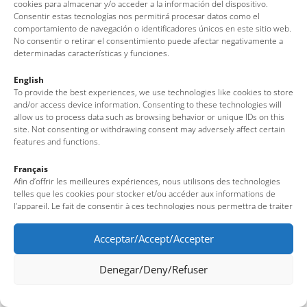
cookies para almacenar y/o acceder a la información del dispositivo.
Consentir estas tecnologías nos permitirá procesar datos como el
comportamiento de navegación o identificadores únicos en este sitio web.
No consentir o retirar el consentimiento puede afectar negativamente a
determinadas características y funciones.
English
To provide the best experiences, we use technologies like cookies to store
and/or access device information. Consenting to these technologies will
allow us to process data such as browsing behavior or unique IDs on this
site. Not consenting or withdrawing consent may adversely affect certain
features and functions.
Français
Afin d’offrir les meilleures expériences, nous utilisons des technologies
telles que les cookies pour stocker et/ou accéder aux informations de
l’appareil. Le fait de consentir à ces technologies nous permettra de traiter
des données telles que le comportement de navigation ou des identifiants
uniques sur ce site. Le fait de ne pas consentir ou de retirer son
Acceptar/Accept/Accepter
consentement peut avoir un effet négatif sur certaines fonctionnalités et
caractéristiques du site.
Denegar/Deny/Refuser