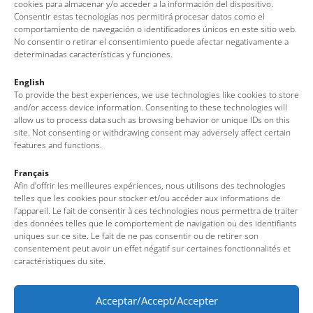
cookies para almacenar y/o acceder a la información del dispositivo.
Consentir estas tecnologías nos permitirá procesar datos como el
comportamiento de navegación o identificadores únicos en este sitio web.
No consentir o retirar el consentimiento puede afectar negativamente a
determinadas características y funciones.
English
To provide the best experiences, we use technologies like cookies to store
Le groupe de Cuisine Tradtionnelle de Tossa
and/or access device information. Consenting to these technologies will
allow us to process data such as browsing behavior or unique IDs on this
La recette du ``cim i tomba``
site. Not consenting or withdrawing consent may adversely affect certain
features and functions.
Français
Afin d’offrir les meilleures expériences, nous utilisons des technologies
telles que les cookies pour stocker et/ou accéder aux informations de
l’appareil. Le fait de consentir à ces technologies nous permettra de traiter
des données telles que le comportement de navigation ou des identifiants
uniques sur ce site. Le fait de ne pas consentir ou de retirer son
consentement peut avoir un effet négatif sur certaines fonctionnalités et
caractéristiques du site.
Office de Tourisme de Tossa de Mar
Acceptar/Accept/Accepter