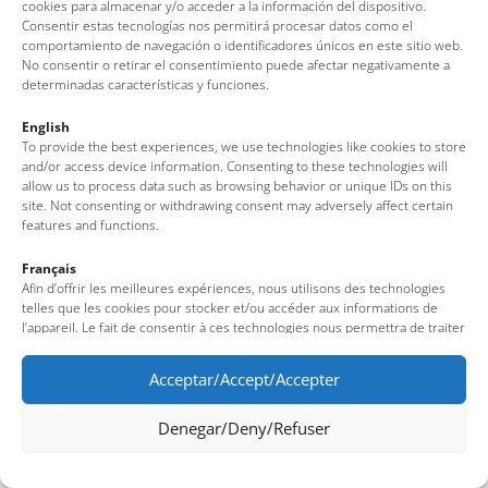
cookies para almacenar y/o acceder a la información del dispositivo.
Consentir estas tecnologías nos permitirá procesar datos como el
comportamiento de navegación o identificadores únicos en este sitio web.
No consentir o retirar el consentimiento puede afectar negativamente a
determinadas características y funciones.
English
To provide the best experiences, we use technologies like cookies to store
and/or access device information. Consenting to these technologies will
allow us to process data such as browsing behavior or unique IDs on this
site. Not consenting or withdrawing consent may adversely affect certain
features and functions.
Français
Afin d’offrir les meilleures expériences, nous utilisons des technologies
telles que les cookies pour stocker et/ou accéder aux informations de
l’appareil. Le fait de consentir à ces technologies nous permettra de traiter
des données telles que le comportement de navigation ou des identifiants
uniques sur ce site. Le fait de ne pas consentir ou de retirer son
Acceptar/Accept/Accepter
consentement peut avoir un effet négatif sur certaines fonctionnalités et
caractéristiques du site.
Denegar/Deny/Refuser