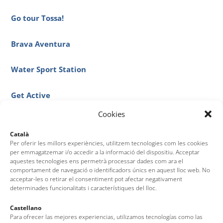
Go tour Tossa!
Brava Aventura
Water Sport Station
Get Active
Cookies
Kayaks Nicolau
Català
Per oferir les millors experiències, utilitzem tecnologies com les cookies
Cala Pola
per emmagatzemar i/o accedir a la informació del dispositiu. Acceptar
aquestes tecnologies ens permetrà processar dades com ara el
comportament de navegació o identificadors únics en aquest lloc web. No
acceptar-les o retirar el consentiment pot afectar negativament
determinades funcionalitats i característiques del lloc.
Castellano
Para ofrecer las mejores experiencias, utilizamos tecnologías como las