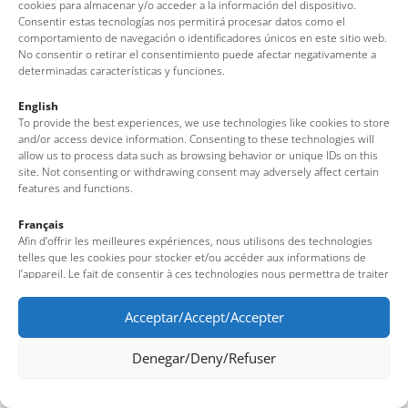
cookies para almacenar y/o acceder a la información del dispositivo.
Consentir estas tecnologías nos permitirá procesar datos como el
comportamiento de navegación o identificadores únicos en este sitio web.
No consentir o retirar el consentimiento puede afectar negativamente a
determinadas características y funciones.
English
To provide the best experiences, we use technologies like cookies to store
and/or access device information. Consenting to these technologies will
allow us to process data such as browsing behavior or unique IDs on this
site. Not consenting or withdrawing consent may adversely affect certain
features and functions.
Français
Afin d’offrir les meilleures expériences, nous utilisons des technologies
telles que les cookies pour stocker et/ou accéder aux informations de
l’appareil. Le fait de consentir à ces technologies nous permettra de traiter
des données telles que le comportement de navigation ou des identifiants
uniques sur ce site. Le fait de ne pas consentir ou de retirer son
Acceptar/Accept/Accepter
consentement peut avoir un effet négatif sur certaines fonctionnalités et
caractéristiques du site.
Denegar/Deny/Refuser