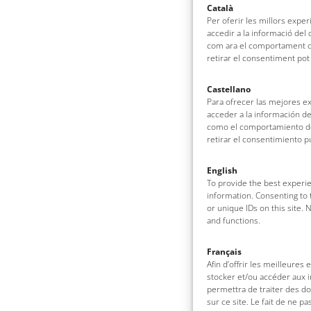
Català
Per oferir les millors expe
accedir a la informació del
com ara el comportament de
retirar el consentiment pot
Castellano
Para ofrecer las mejores e
acceder a la información de
como el comportamiento de 
retirar el consentimiento 
English
To provide the best experie
information. Consenting to 
or unique IDs on this site.
and functions.
Français
Afin d’offrir les meilleures
stocker et/ou accéder aux i
permettra de traiter des d
sur ce site. Le fait de ne p