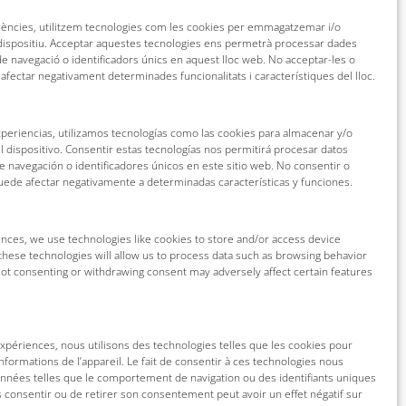
riències, utilitzem tecnologies com les cookies per emmagatzemar i/o
 dispositiu. Acceptar aquestes tecnologies ens permetrà processar dades
 navegació o identificadors únics en aquest lloc web. No acceptar-les o
 afectar negativament determinades funcionalitats i característiques del lloc.
xperiencias, utilizamos tecnologías como las cookies para almacenar y/o
l dispositivo. Consentir estas tecnologías nos permitirá procesar datos
navegación o identificadores únicos en este sitio web. No consentir o
puede afectar negativamente a determinadas características y funciones.
nces, we use technologies like cookies to store and/or access device
these technologies will allow us to process data such as browsing behavior
 Not consenting or withdrawing consent may adversely affect certain features
 expériences, nous utilisons des technologies telles que les cookies pour
nformations de l’appareil. Le fait de consentir à ces technologies nous
onnées telles que le comportement de navigation ou des identifiants uniques
as consentir ou de retirer son consentement peut avoir un effet négatif sur