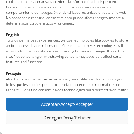
cookies para almacenar y/o acceder a la información del dispositivo.
Consentir estas tecnologías nos permitirá procesar datos como el
comportamiento de navegación o identificadores únicos en este sitio web.
No consentir o retirar el consentimiento puede afectar negativamente a
determinadas características y funciones.
English
To provide the best experiences, we use technologies like cookies to store
and/or access device information. Consenting to these technologies will
allow us to process data such as browsing behavior or unique IDs on this
site. Not consenting or withdrawing consent may adversely affect certain
features and functions.
Français
Afin d’offrir les meilleures expériences, nous utilisons des technologies
telles que les cookies pour stocker et/ou accéder aux informations de
l’appareil. Le fait de consentir à ces technologies nous permettra de traiter
des données telles que le comportement de navigation ou des identifiants
uniques sur ce site. Le fait de ne pas consentir ou de retirer son
Acceptar/Accept/Accepter
consentement peut avoir un effet négatif sur certaines fonctionnalités et
caractéristiques du site.
Denegar/Deny/Refuser