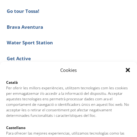
Go tour Tossa!
Brava Aventura
Water Sport Station
Get Active
Cookies
Kayaks Nicolau
Català
Per oferir les millors experiències, utilitzem tecnologies com les cookies
Cala Pola
per emmagatzemar i/o accedir a la informació del dispositiu. Acceptar
aquestes tecnologies ens permetrà processar dades com ara el
comportament de navegació o identificadors únics en aquest lloc web. No
acceptar-les o retirar el consentiment pot afectar negativament
determinades funcionalitats i característiques del lloc.
Castellano
Para ofrecer las mejores experiencias, utilizamos tecnologías como las