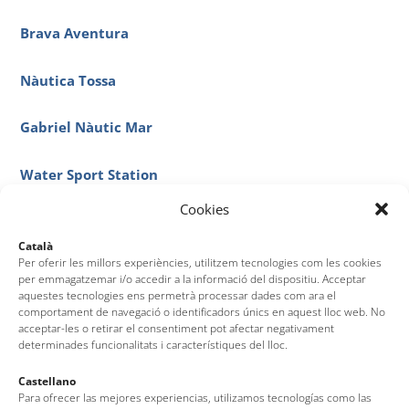
Brava Aventura
Nàutica Tossa
Gabriel Nàutic Mar
Water Sport Station
Cookies
Català
Per oferir les millors experiències, utilitzem tecnologies com les cookies
per emmagatzemar i/o accedir a la informació del dispositiu. Acceptar
aquestes tecnologies ens permetrà processar dades com ara el
comportament de navegació o identificadors únics en aquest lloc web. No
acceptar-les o retirar el consentiment pot afectar negativament
determinades funcionalitats i característiques del lloc.
Castellano
Para ofrecer las mejores experiencias, utilizamos tecnologías como las