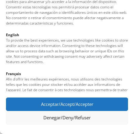
cookies para almacenar y/o acceder a la información del dispositivo.
Consentir estas tecnologías nos permitirá procesar datos como el
comportamiento de navegación o identificadores únicos en este sitio web.
No consentir o retirar el consentimiento puede afectar negativamente a
determinadas características y funciones.
English
To provide the best experiences, we use technologies like cookies to store
and/or access device information. Consenting to these technologies will
allow us to process data such as browsing behavior or unique IDs on this
site. Not consenting or withdrawing consent may adversely affect certain
features and functions.
Français
Afin d’offrir les meilleures expériences, nous utilisons des technologies
telles que les cookies pour stocker et/ou accéder aux informations de
l’appareil. Le fait de consentir à ces technologies nous permettra de traiter
des données telles que le comportement de navigation ou des identifiants
uniques sur ce site. Le fait de ne pas consentir ou de retirer son
Acceptar/Accept/Accepter
consentement peut avoir un effet négatif sur certaines fonctionnalités et
caractéristiques du site.
Denegar/Deny/Refuser