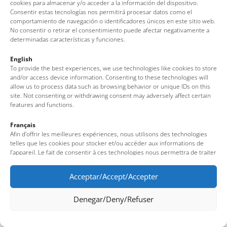
cookies para almacenar y/o acceder a la información del dispositivo.
Consentir estas tecnologías nos permitirá procesar datos como el
comportamiento de navegación o identificadores únicos en este sitio web.
No consentir o retirar el consentimiento puede afectar negativamente a
determinadas características y funciones.
English
To provide the best experiences, we use technologies like cookies to store
and/or access device information. Consenting to these technologies will
allow us to process data such as browsing behavior or unique IDs on this
site. Not consenting or withdrawing consent may adversely affect certain
features and functions.
Français
Afin d’offrir les meilleures expériences, nous utilisons des technologies
telles que les cookies pour stocker et/ou accéder aux informations de
l’appareil. Le fait de consentir à ces technologies nous permettra de traiter
des données telles que le comportement de navigation ou des identifiants
uniques sur ce site. Le fait de ne pas consentir ou de retirer son
Acceptar/Accept/Accepter
consentement peut avoir un effet négatif sur certaines fonctionnalités et
caractéristiques du site.
Denegar/Deny/Refuser