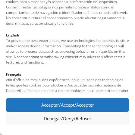
cookies para almacenar y/o acceder a la información del dispositivo.
Consentir estas tecnologías nos permitirá procesar datos como el
comportamiento de navegación o identificadores únicos en este sitio web.
No consentir o retirar el consentimiento puede afectar negativamente a
determinadas características y funciones.
English
To provide the best experiences, we use technologies like cookies to store
and/or access device information. Consenting to these technologies will
allow us to process data such as browsing behavior or unique IDs on this
site. Not consenting or withdrawing consent may adversely affect certain
features and functions.
Français
Afin d’offrir les meilleures expériences, nous utilisons des technologies
telles que les cookies pour stocker et/ou accéder aux informations de
l’appareil. Le fait de consentir à ces technologies nous permettra de traiter
des données telles que le comportement de navigation ou des identifiants
uniques sur ce site. Le fait de ne pas consentir ou de retirer son
Acceptar/Accept/Accepter
consentement peut avoir un effet négatif sur certaines fonctionnalités et
caractéristiques du site.
Denegar/Deny/Refuser