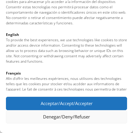
cookies para almacenar y/o acceder a la información del dispositivo.
Consentir estas tecnologías nos permitirá procesar datos como el
comportamiento de navegación o identificadores únicos en este sitio web.
No consentir o retirar el consentimiento puede afectar negativamente a
determinadas características y funciones.
English
To provide the best experiences, we use technologies like cookies to store
and/or access device information. Consenting to these technologies will
allow us to process data such as browsing behavior or unique IDs on this
site. Not consenting or withdrawing consent may adversely affect certain
features and functions.
Français
Afin d’offrir les meilleures expériences, nous utilisons des technologies
telles que les cookies pour stocker et/ou accéder aux informations de
l’appareil. Le fait de consentir à ces technologies nous permettra de traiter
des données telles que le comportement de navigation ou des identifiants
uniques sur ce site. Le fait de ne pas consentir ou de retirer son
Acceptar/Accept/Accepter
consentement peut avoir un effet négatif sur certaines fonctionnalités et
caractéristiques du site.
Denegar/Deny/Refuser