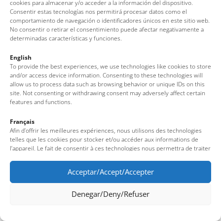
cookies para almacenar y/o acceder a la información del dispositivo.
Consentir estas tecnologías nos permitirá procesar datos como el
comportamiento de navegación o identificadores únicos en este sitio web.
No consentir o retirar el consentimiento puede afectar negativamente a
determinadas características y funciones.
English
To provide the best experiences, we use technologies like cookies to store
and/or access device information. Consenting to these technologies will
allow us to process data such as browsing behavior or unique IDs on this
site. Not consenting or withdrawing consent may adversely affect certain
features and functions.
Français
Afin d’offrir les meilleures expériences, nous utilisons des technologies
telles que les cookies pour stocker et/ou accéder aux informations de
l’appareil. Le fait de consentir à ces technologies nous permettra de traiter
des données telles que le comportement de navigation ou des identifiants
uniques sur ce site. Le fait de ne pas consentir ou de retirer son
Acceptar/Accept/Accepter
consentement peut avoir un effet négatif sur certaines fonctionnalités et
caractéristiques du site.
Denegar/Deny/Refuser