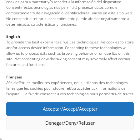
cookies para almacenar y/o acceder a la información del dispositivo.
Consentir estas tecnologías nos permitirá procesar datos como el
comportamiento de navegación o identificadores únicos en este sitio web.
No consentir o retirar el consentimiento puede afectar negativamente a
determinadas características y funciones.
English
To provide the best experiences, we use technologies like cookies to store
and/or access device information. Consenting to these technologies will
allow us to process data such as browsing behavior or unique IDs on this
site. Not consenting or withdrawing consent may adversely affect certain
features and functions.
Français
Afin d’offrir les meilleures expériences, nous utilisons des technologies
telles que les cookies pour stocker et/ou accéder aux informations de
l’appareil. Le fait de consentir à ces technologies nous permettra de traiter
des données telles que le comportement de navigation ou des identifiants
uniques sur ce site. Le fait de ne pas consentir ou de retirer son
Acceptar/Accept/Accepter
consentement peut avoir un effet négatif sur certaines fonctionnalités et
caractéristiques du site.
Denegar/Deny/Refuser