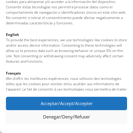
cookies para almacenar y/o acceder a la información del dispositivo.
Consentir estas tecnologías nos permitirá procesar datos como el
comportamiento de navegación o identificadores únicos en este sitio web.
No consentir o retirar el consentimiento puede afectar negativamente a
determinadas características y funciones.
English
To provide the best experiences, we use technologies like cookies to store
and/or access device information. Consenting to these technologies will
allow us to process data such as browsing behavior or unique IDs on this
site. Not consenting or withdrawing consent may adversely affect certain
features and functions.
Français
Afin d’offrir les meilleures expériences, nous utilisons des technologies
telles que les cookies pour stocker et/ou accéder aux informations de
l’appareil. Le fait de consentir à ces technologies nous permettra de traiter
des données telles que le comportement de navigation ou des identifiants
uniques sur ce site. Le fait de ne pas consentir ou de retirer son
Acceptar/Accept/Accepter
consentement peut avoir un effet négatif sur certaines fonctionnalités et
caractéristiques du site.
Denegar/Deny/Refuser