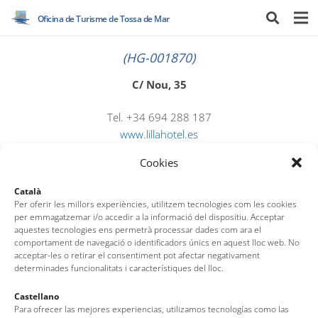
Oficina de Turisme de Tossa de Mar
(HG-001870)
C/ Nou, 35
Tel. +34 694 288 187
www.lillahotel.es
Cookies
info@lillahotel.es
Català
Per oferir les millors experiències, utilitzem tecnologies com les cookies
per emmagatzemar i/o accedir a la informació del dispositiu. Acceptar
aquestes tecnologies ens permetrà processar dades com ara el
comportament de navegació o identificadors únics en aquest lloc web. No
acceptar-les o retirar el consentiment pot afectar negativament
determinades funcionalitats i característiques del lloc.
Oficina de Turisme de Tossa de Mar
Castellano
Para ofrecer las mejores experiencias, utilizamos tecnologías como las
Av. del Pelegrí, 25 – Edifici La Nau · 17320 – Tossa de Mar