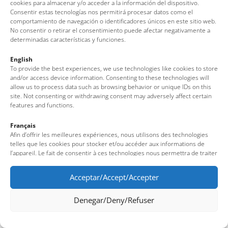
cookies para almacenar y/o acceder a la información del dispositivo.
(Girona – Costa Brava)
Consentir estas tecnologías nos permitirá procesar datos como el
comportamiento de navegación o identificadores únicos en este sitio web.
Tel: + 00 34 972 340 108 · Mail: info@visittossa.com
No consentir o retirar el consentimiento puede afectar negativamente a
Nota legal
·
Política de cookies
·
Protecció de dades
determinadas características y funciones.
English
To provide the best experiences, we use technologies like cookies to store
and/or access device information. Consenting to these technologies will
allow us to process data such as browsing behavior or unique IDs on this
site. Not consenting or withdrawing consent may adversely affect certain
features and functions.
Français
Afin d’offrir les meilleures expériences, nous utilisons des technologies
telles que les cookies pour stocker et/ou accéder aux informations de
l’appareil. Le fait de consentir à ces technologies nous permettra de traiter
des données telles que le comportement de navigation ou des identifiants
uniques sur ce site. Le fait de ne pas consentir ou de retirer son
Acceptar/Accept/Accepter
consentement peut avoir un effet négatif sur certaines fonctionnalités et
caractéristiques du site.
Denegar/Deny/Refuser